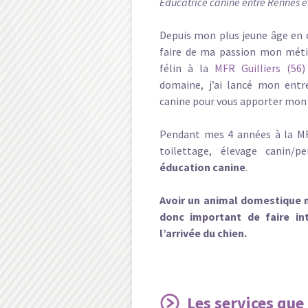
Éducatrice canine entre Rennes e
Depuis mon plus jeune âge en c
faire de ma passion mon métie
félin à la
MFR Guilliers (56)
domaine, j’ai lancé mon entre
canine pour vous apporter mon s
Pendant mes 4 années à la MFR
toilettage, élevage canin/p
éducation canine
.
Avoir un animal domestique ne
donc important de faire in
l’arrivée du chien.
Les services que